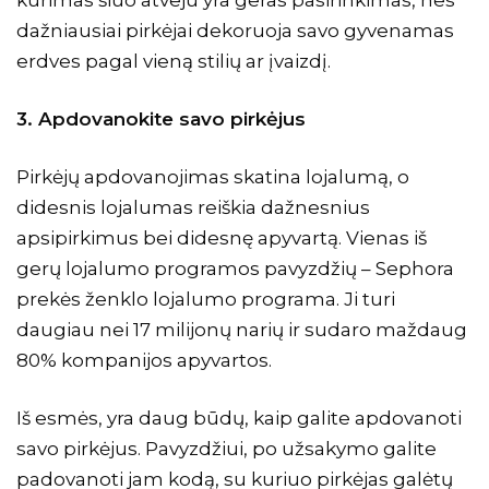
dažniausiai pirkėjai dekoruoja savo gyvenamas
erdves pagal vieną stilių ar įvaizdį.
3. Apdovanokite savo pirkėjus
Pirkėjų apdovanojimas skatina lojalumą, o
didesnis lojalumas reiškia dažnesnius
apsipirkimus bei didesnę apyvartą. Vienas iš
gerų lojalumo programos pavyzdžių –
Sephora
prekės ženklo lojalumo programa. Ji turi
daugiau nei 17 milijonų narių ir sudaro maždaug
80% kompanijos apyvartos.
Iš esmės, yra daug būdų, kaip galite apdovanoti
savo pirkėjus. Pavyzdžiui, po užsakymo galite
padovanoti jam kodą, su kuriuo pirkėjas galėtų