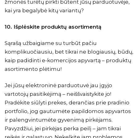
žmonės turėtų pirkti būtent jūsų parduotuvėje,
kai yra begalybė kitų variantų?
10. Išplėskite produktų asortimentą
Sąrašą užbaigiame su turbūt pačiu
komplikuočiausiu, bet tikrai ne blogiausių, būdų,
kaip padidinti e-komercijos apyvartą – produktų
asortimento plėtimu!
Jei jūsų elektroninė parduotuvė jau įgyjo
vartotojų pasitikėjimą – neiššvaistykite jo!
Pradėkite siūlyti prekes, derančias prie pradinio
portfolio, jog gautumėte papildomos apyvartos
ir palengvintumėte gyvenimą pirkėjams.
Pavyzdžiui, jei pirkėjas perka peilį – jam tikrai
reikės ir galąstuvo. Nekelkite jam problemos,