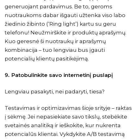
generuojant pardavimus. Be to, geroms
nuotraukoms dabar išgauti užtenka viso labo
žiedinio žibinto (‘Ring light’) kartu su geru
telefonu! Neužmirškite ir produktų aprašymų.
Kuo geresnė ši nuotraukų ir aprašymų
kombinacija – tuo lengviau bus įgauti
potencialių klientų pasitikėjimą.
9.
Patobulinkite savo internetinį puslapį
Lengviau pasakyti, nei padaryti, tiesa?
Testavimas ir optimizavimas šioje srityje – raktas
į sėkmę. Jei nepasiekiate savo tikslų, stebėkite
svetainės analitiką ir ieškokite, kur nukrenta
potencialūs klientai. Vykdykite
A/B testavimą