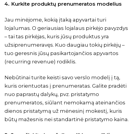
4. Kurkite produktų prenumeratos modelius
Jau minėjome, kokią įtaką apyvartai turi
lojalumas. O geriausias lojalaus pirkėjo pavyzdys
– tai tas pirkėjas, kuris jūsų produktus yra
užsiprenumeravęs. Kuo daugiau tokių pirkėjų –
tuo geresnis jūsų pasikartojančios apyvartos
(recurring revenue)
rodiklis.
Nebūtinai turite keisti savo verslo modelį į tą,
kuris orientuotas į prenumeratas. Galite pradėti
nuo paprastų dalykų, pvz. pristatymo
prenumeratos, siūlant nemokamą ateinančios
dienos pristatymą už mėnesinį mokestį, kuris
būtų mažesnis nei standartinė pristatymo kaina.