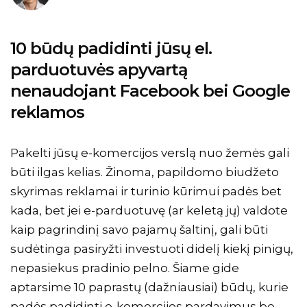
10 būdų padidinti jūsų el.
parduotuvės apyvartą
nenaudojant Facebook bei Google
reklamos
Pakelti jūsų e-komercijos verslą nuo žemės gali
būti ilgas kelias. Žinoma, papildomo biudžeto
skyrimas reklamai ir turinio kūrimui padės bet
kada, bet jei e-parduotuvę (ar keletą jų) valdote
kaip pagrindinį savo pajamų šaltinį, gali būti
sudėtinga pasiryžti investuoti didelį kiekį pinigų,
nepasiekus pradinio pelno. Šiame gide
aptarsime 10 paprastų (dažniausiai) būdų, kurie
padės padidinti e-komercijos pardavimus be