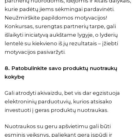
partnerių nuorodomis, idėjomis ir kitais dalykais,
kurie padėtų jiems sėkmingai pardavinėti.
Neužmirškite papildomos motyvacijos!
Konkursas, surengtas partnerių tarpe, gali
išlaikyti iniciatyvą aukštame lygyje, o lyderių
lentelė su kiekvieno iš jų rezultatais – įžiebti
motyvacijos pasivaržyti.
8. Patobulinkite savo produktų nuotraukų
kokybę
Gali atrodyti akivaizdu, bet vis dar egzistuoja
elektroninių parduotuvių, kurios atsisako
investuoti į geras produktų nuotraukas.
Nuotraukos su geru apšvietimu gali būti
esminis veiksnys, paliekant gerą įspūdį ir