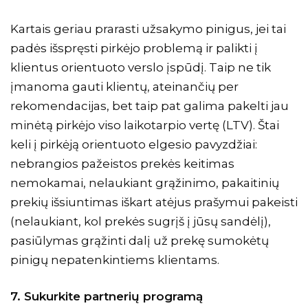
Kartais geriau prarasti užsakymo pinigus, jei tai
padės išspręsti pirkėjo problemą ir palikti į
klientus orientuoto verslo įspūdį. Taip ne tik
įmanoma gauti klientų, ateinančių per
rekomendacijas, bet taip pat galima pakelti jau
minėtą pirkėjo viso laikotarpio vertę (LTV). Štai
keli į pirkėją orientuoto elgesio pavyzdžiai:
nebrangios pažeistos prekės keitimas
nemokamai, nelaukiant grąžinimo, pakaitinių
prekių išsiuntimas iškart atėjus prašymui pakeisti
(nelaukiant, kol prekės sugrįš į jūsų sandėlį),
pasiūlymas grąžinti dalį už prekę sumokėtų
pinigų nepatenkintiems klientams.
7. Sukurkite partnerių programą