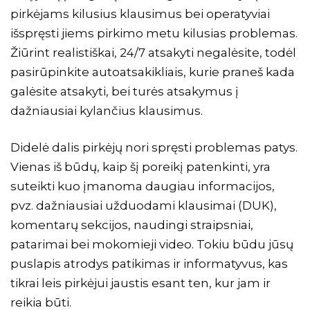
pirkėjams kilusius klausimus bei operatyviai
išspręsti jiems pirkimo metu kilusias problemas.
Žiūrint realistiškai, 24/7 atsakyti negalėsite, todėl
pasirūpinkite autoatsakikliais, kurie praneš kada
galėsite atsakyti, bei turės atsakymus į
dažniausiai kylančius klausimus.
Didelė dalis pirkėjų nori spręsti problemas patys.
Vienas iš būdų, kaip šį poreikį patenkinti, yra
suteikti kuo įmanoma daugiau informacijos,
pvz. dažniausiai užduodami klausimai (DUK),
komentarų sekcijos, naudingi straipsniai,
patarimai bei mokomieji video. Tokiu būdu jūsų
puslapis atrodys patikimas ir informatyvus, kas
tikrai leis pirkėjui jaustis esant ten, kur jam ir
reikia būti.