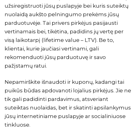
užsiregistruoti jūsų puslapyje bei kuris suteiktų
nuolaidą aukšto pelningumo prekėms jūsų
parduotuvėje. Tai privers pirkėjus pasijausti
vertinamais bei, tikėtina, padidins jų vertę per
visą laikotarpį (
lifetime value – LTV
). Be to,
klientai, kurie jaučiasi vertinami, gali
rekomenduoti jūsų parduotuvę ir savo
pažįstamų ratui.
Nepamirškite išnaudoti ir kuponų, kadangi tai
puikūs būdas apdovanoti lojalius pirkėjus. Jie ne
tik gali padidinti pardavimus, atsveriant
suteiktas nuolaidas, bet ir skatinti apsilankymus
jūsų internetiniame puslapyje ar socialiniuose
tinkluose.