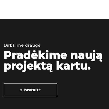
D
i
r
b
k
i
m
e
d
r
a
u
g
e
P
r
a
d
ė
k
i
m
e
n
a
u
j
ą
p
r
o
j
e
k
t
ą
k
a
r
t
u
.
SUSISIEKITE