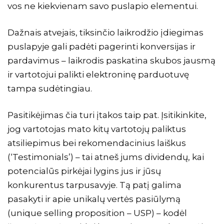
vos ne kiekvienam savo puslapio elementui.
Dažnais atvejais, tiksinčio laikrodžio įdiegimas
puslapyje gali padėti pagerinti konversijas ir
pardavimus – laikrodis paskatina skubos jausmą
ir vartotojui palikti elektroninę parduotuvę
tampa sudėtingiau.
Pasitikėjimas čia turi įtakos taip pat. Įsitikinkite,
jog vartotojas mato kitų vartotojų paliktus
atsiliepimus bei rekomendacinius laiškus
(‘Testimonials’) – tai atneš jums dividendų, kai
potencialūs pirkėjai lygins jus ir jūsų
konkurentus tarpusavyje. Tą patį galima
pasakyti ir apie unikalų vertės pasiūlymą
(
unique selling proposition – USP
) – kodėl