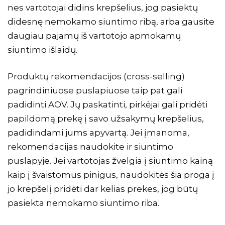
nes vartotojai didins krepšelius, jog pasiektų
didesnę nemokamo siuntimo ribą, arba gausite
daugiau pajamų iš vartotojo apmokamų
siuntimo išlaidų.
Produktų rekomendacijos (
cross-selling
)
pagrindiniuose puslapiuose taip pat gali
padidinti AOV. Jų paskatinti, pirkėjai gali pridėti
papildomą prekę į savo užsakymų krepšelius,
padidindami jums apyvartą. Jei įmanoma,
rekomendacijas naudokite ir siuntimo
puslapyje. Jei vartotojas žvelgia į siuntimo kainą
kaip į švaistomus pinigus, naudokitės šia proga į
jo krepšelį pridėti dar kelias prekes, jog būtų
pasiekta nemokamo siuntimo riba.