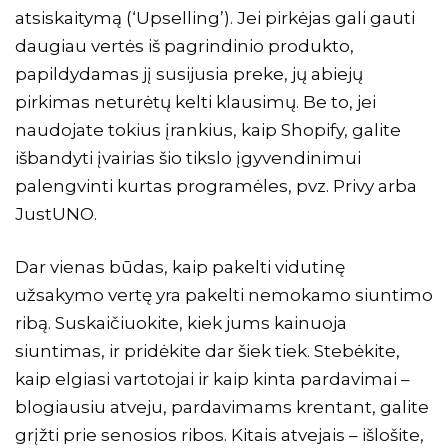
atsiskaitymą (‘Upselling’). Jei pirkėjas gali gauti
daugiau vertės iš pagrindinio produkto,
papildydamas jį susijusia preke, jų abiejų
pirkimas neturėtų kelti klausimų. Be to, jei
naudojate tokius įrankius, kaip
Shopify
, galite
išbandyti įvairias šio tikslo įgyvendinimui
palengvinti kurtas programėles, pvz.
Privy
arba
JustUNO
.
Dar vienas būdas, kaip pakelti vidutinę
užsakymo vertę yra pakelti nemokamo siuntimo
ribą. Suskaičiuokite, kiek jums kainuoja
siuntimas, ir pridėkite dar šiek tiek. Stebėkite,
kaip elgiasi vartotojai ir kaip kinta pardavimai –
blogiausiu atveju, pardavimams krentant, galite
grįžti prie senosios ribos. Kitais atvejais – išlošite,