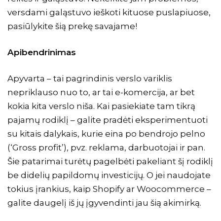
versdami galąstuvo ieškoti kituose puslapiuose,
pasiūlykite šią prekę savajame!
Apibendrinimas
Apyvarta – tai pagrindinis verslo variklis
nepriklauso nuo to, ar tai e-komercija, ar bet
kokia kita verslo niša. Kai pasiekiate tam tikrą
pajamų rodiklį – galite pradėti eksperimentuoti
su kitais dalykais, kurie eina po bendrojo pelno
(‘Gross profit’), pvz. reklama, darbuotojai ir pan.
Šie patarimai turėtų pagelbėti pakeliant šį rodiklį
be didelių papildomų investicijų. O jei naudojate
tokius įrankius, kaip
Shopify
ar
Woocommerce
–
galite daugelį iš jų įgyvendinti jau šią akimirką.