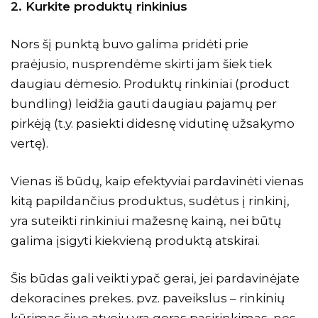
2. Kurkite produktų rinkinius
Nors šį punktą buvo galima pridėti prie
praėjusio, nusprendėme skirti jam šiek tiek
daugiau dėmesio. Produktų rinkiniai
(product
bundling)
leidžia gauti daugiau pajamų per
pirkėją (t.y. pasiekti didesnę vidutinę užsakymo
vertę).
Vienas iš būdų, kaip efektyviai pardavinėti vienas
kitą papildančius produktus, sudėtus į rinkinį,
yra suteikti rinkiniui mažesnę kainą, nei būtų
galima įsigyti kiekvieną produktą atskirai.
Šis būdas gali veikti ypač gerai, jei pardavinėjate
dekoracines prekes. pvz. paveikslus – rinkinių
kūrimas šiuo atveju yra geras pasirinkimas, nes