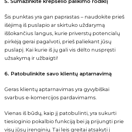
5. Sumažinkite krepšelio palikimo rodiklį
Šis punktas yra gan paprastas – naudokite prieš
išėjimą iš puslapio ar skirtuko uždarymą
iššokančius langus, kurie priverstų potencialų
pirkėją gerai pagalvoti, prieš paliekant jūsų
puslapį. Kai kurie iš jų gali vis dėlto nuspręsti
užsakymą ir užbaigti!
6. Patobulinkite savo klientų aptarnavimą
Geras klientų aptarnavimas yra gyvybiškai
svarbus e-komercijos pardavimams.
Vienas iš būdų, kaip jį patobulinti, yra sukurti
tiesioginio pokalbio funkciją bei ją prijungti prie
visų jūsų įrenginių. Tai leis greitai atsakyti į